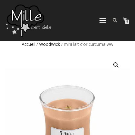
DÉPLIER
0
LA
NAVIGATION
Accueil
/
WoodWick
/ mini lait d’or curcuma ww