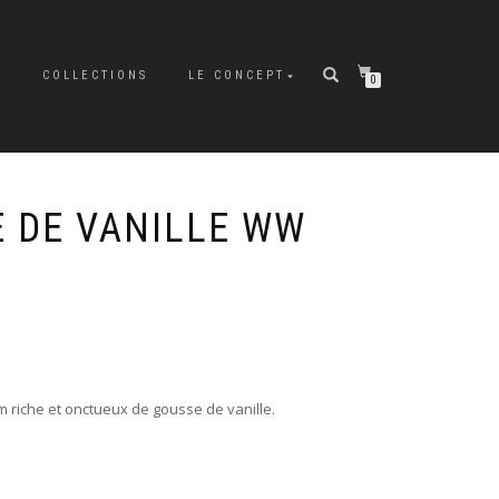
P
COLLECTIONS
LE CONCEPT
0
E DE VANILLE WW
m riche et onctueux de gousse de vanille.