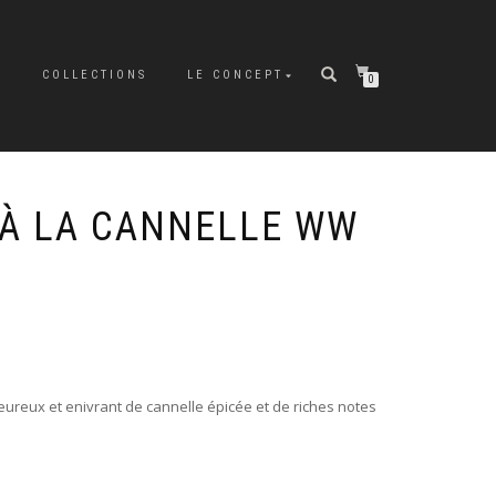
P
COLLECTIONS
LE CONCEPT
0
 À LA CANNELLE WW
reux et enivrant de cannelle épicée et de riches notes