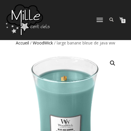
DÉPLIER
0
LA
NAVIGATION
Accueil
/
WoodWick
/ large banane bleue de java ww