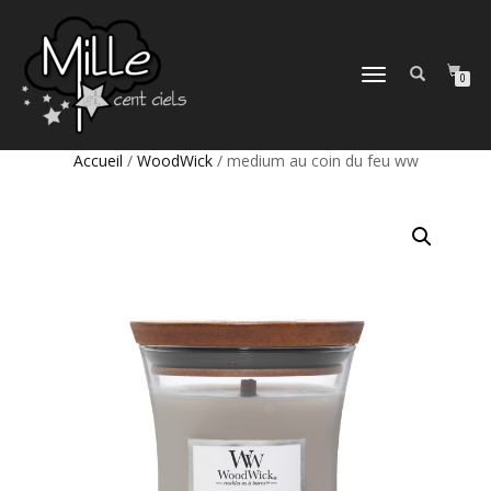
DÉPLIER
0
LA
NAVIGATION
Accueil
/
WoodWick
/ medium au coin du feu ww