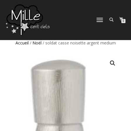
DÉPLIER
0
LA
NAVIGATION
Accueil
/
Noël
/ soldat casse noisette argent medium