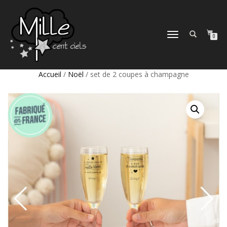
DÉPLIER
0
LA
NAVIGATION
Accueil
/
Noël
/ set de 2 coupes à champagne