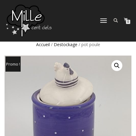
DÉPLIER
0
LA
NAVIGATION
Accueil
/
Destockage
/ pot poule
Promo !