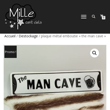
DÉPLIER
0
LA
NAVIGATION
Accueil
/
Destockage
/ plaque métal emboutie « the man cave »
Promo !