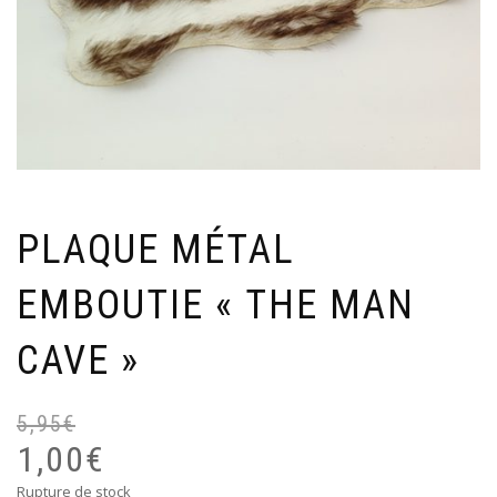
PLAQUE MÉTAL
EMBOUTIE « THE MAN
CAVE »
5,95
€
Le
Le
pr
pr
1,00
€
ini
ac
Rupture de stock