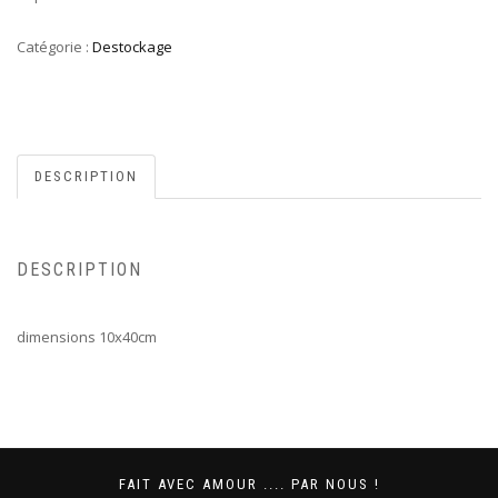
éta
est
5,
1,
Catégorie :
Destockage
DESCRIPTION
DESCRIPTION
dimensions 10x40cm
FAIT AVEC AMOUR .... PAR NOUS !