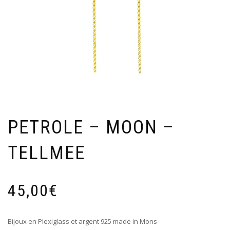
PETROLE – MOON –
TELLMEE
45,00
€
Bijoux en Plexiglass et argent 925 made in Mons