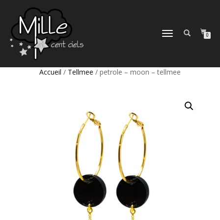
DÉPLIER
0
LA
NAVIGATION
Accueil
/
Tellmee
/ petrole – moon – tellmee