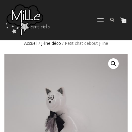
DÉPLIER
0
LA
NAVIGATION
Accueil
/
J-line déco
/ Petit chat debout J-line