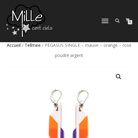
DÉPLIER
0
LA
NAVIGATION
Accueil
/
Tellmee
/ PEGASUS SINGLE – mauve – orange – rose
poudré argent