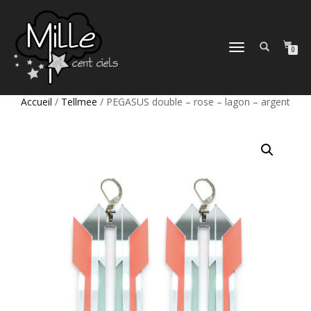
DÉPLIER
0
LA
NAVIGATION
Accueil
/
Tellmee
/ PEGASUS double – rose – lagon – argent