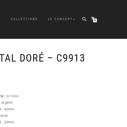
P
COLLECTIONS
LE CONCEPT
0
TAL DORÉ – C9913
e :
or rose
:
argent
 :
42mm
etal
 :
20mm