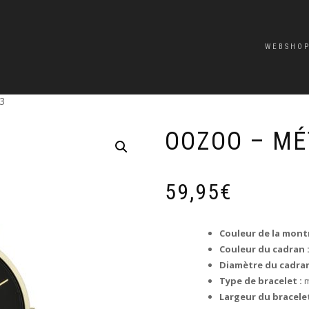
WEBSHO
3
OOZOO – MÉ
59,95
€
Couleur de la montr
Couleur du cadran 
Diamètre du cadran
Type de bracelet :
m
Largeur du bracelet