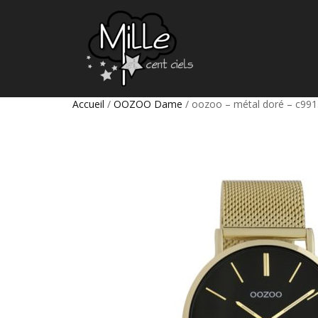
Accueil
/
OOZOO Dame
/ oozoo – métal doré – c991