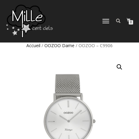
DÉPLIER
0
LA
NAVIGATION
Accueil
/
OOZOO Dame
/ OOZOO – C9906