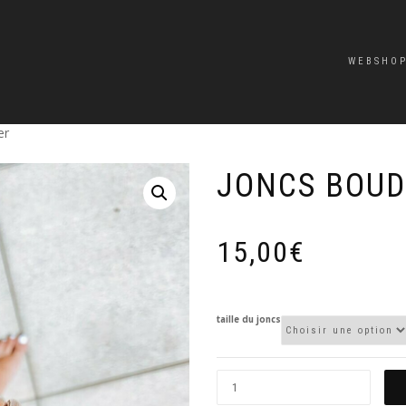
WEBSHO
er
JONCS BOUD
15,00
€
taille du joncs