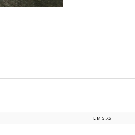
L
,
M
,
S
,
XS