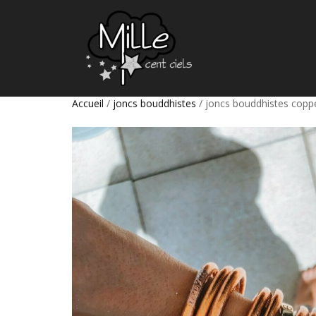
Accueil
/
joncs bouddhistes
/ joncs bouddhistes copp