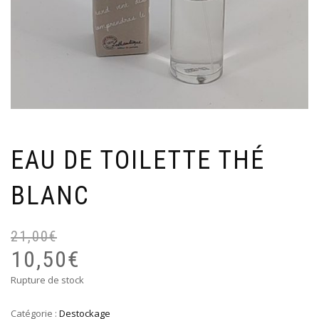
EAU DE TOILETTE THÉ
BLANC
21,00
€
Le
Le
pr
pr
10,50
€
ini
ac
Rupture de stock
éta
est
21
10
Catégorie :
Destockage