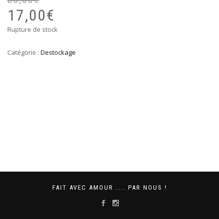
pr
pr
17,00
€
ini
ac
Rupture de stock
éta
est
35
17
Catégorie :
Destockage
FAIT AVEC AMOUR .... PAR NOUS !