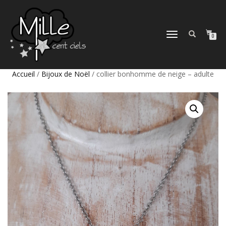
DÉPLIER
0
LA
NAVIGATION
Accueil
/
Bijoux de Noël
/ collier bonhomme de neige – adulte