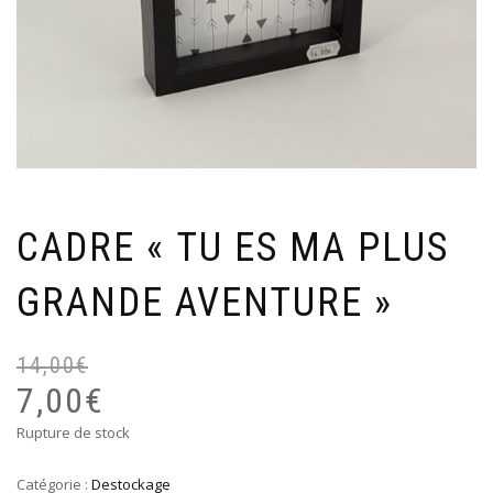
CADRE « TU ES MA PLUS
GRANDE AVENTURE »
14,00
€
Le
Le
pr
pr
7,00
€
ini
ac
Rupture de stock
éta
est
14
7,
Catégorie :
Destockage