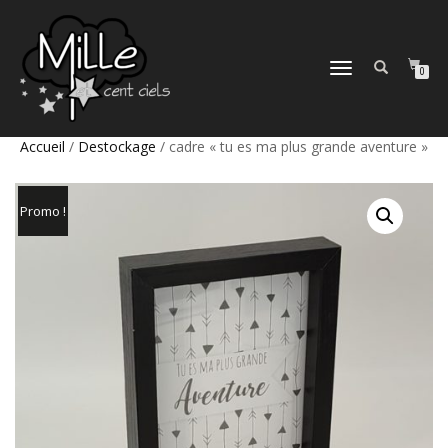
DÉPLIER
0
LA
NAVIGATION
Accueil
/
Destockage
/ cadre « tu es ma plus grande aventure »
Promo !