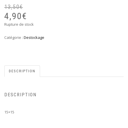
13,50
€
Le
Le
pr
pr
4,90
€
ini
ac
Rupture de stock
éta
est
13
4,
Catégorie :
Destockage
DESCRIPTION
DESCRIPTION
15×15