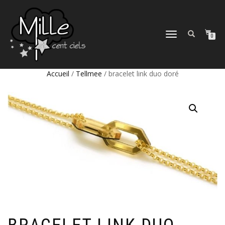
DÉPLIER
0
LA
NAVIGATION
Accueil
/
Tellmee
/ bracelet link duo doré