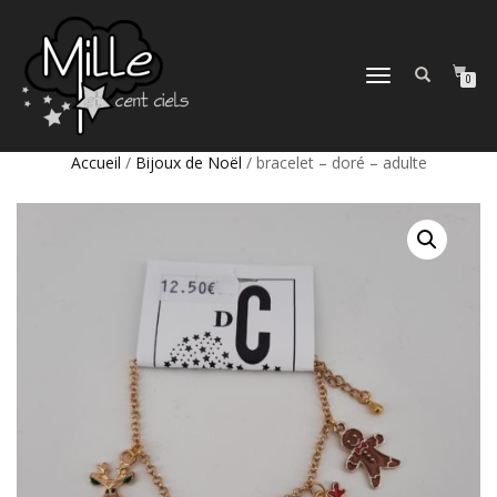
DÉPLIER
0
LA
NAVIGATION
Accueil
/
Bijoux de Noël
/ bracelet – doré – adulte