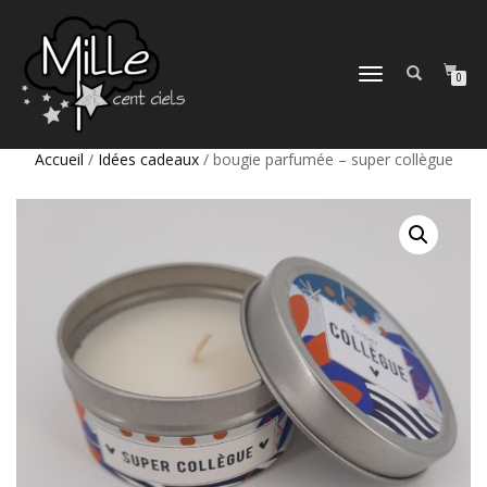
DÉPLIER
0
LA
NAVIGATION
Accueil
/
Idées cadeaux
/ bougie parfumée – super collègue