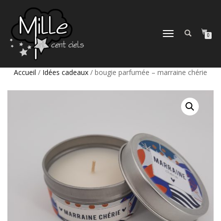
DÉPLIER
0
LA
NAVIGATION
Accueil
/
Idées cadeaux
/ bougie parfumée – marraine chérie