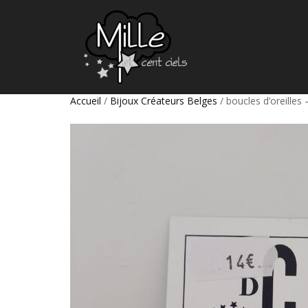
Accueil
/
Bijoux Créateurs Belges
/ boucles d’oreilles