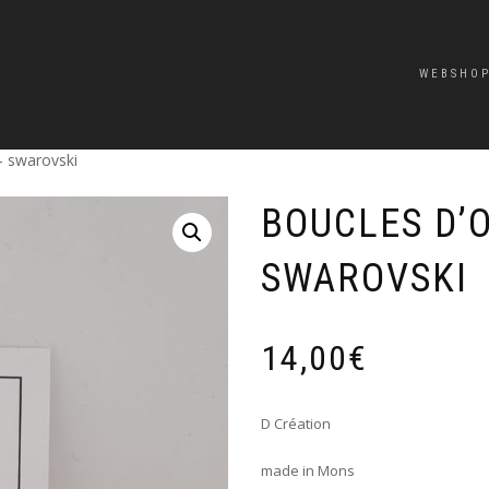
WEBSHO
 – swarovski
BOUCLES D’O
SWAROVSKI
14,00
€
D Création
made in Mons