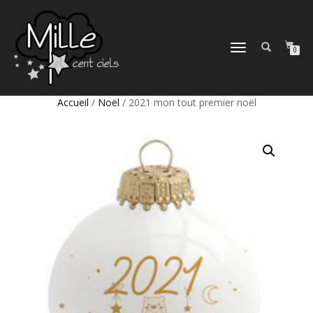
DÉPLIER
0
LA
NAVIGATION
Accueil
/
Noël
/ 2021 mon tout premier noël